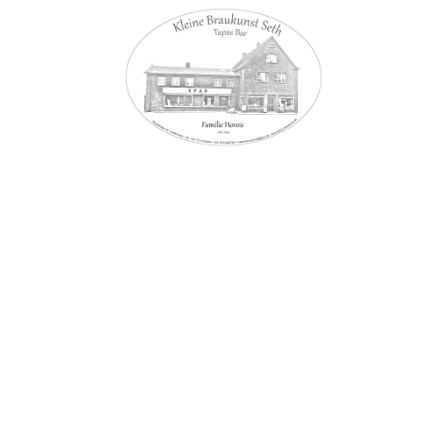
Datenschutzerklärung
Wir glauben, dass die Privatsphäre ein wichtiger Teil unseres Lebens ist,
daher möchten wir sicherstellen, dass Sie auf unserer Website eine sichere
und angenehme Erfahrung machen können.
Haftung für Inhalte
Die Erstellung der Inhalte dieser Webseite erfolgte mit größtmöglicher
Sorgfalt. Allerdings können wir keine Gewähr für die Vollständigkeit der
bereitgestellten Inhalte, ihre Aktualität sowie Richtigkeit übernehmen. Gem.